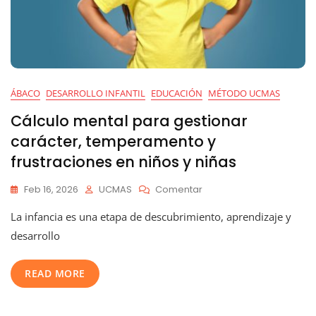
ÁBACO
DESARROLLO INFANTIL
EDUCACIÓN
MÉTODO UCMAS
Cálculo mental para gestionar
carácter, temperamento y
frustraciones en niños y niñas
En
Feb 16, 2026
UCMAS
Comentar
Cálculo
La infancia es una etapa de descubrimiento, aprendizaje y
Mental
Para
desarrollo
Gestionar
Carácter,
READ MORE
Temperamento
Y
Frustraciones
En