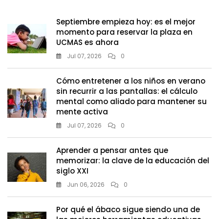
De
6
Septiembre empieza hoy: es el mejor
Dedos
momento para reservar la plaza en
UCMAS es ahora
Jul 07, 2026
0
Cómo entretener a los niños en verano
sin recurrir a las pantallas: el cálculo
mental como aliado para mantener su
mente activa
Jul 07, 2026
0
Aprender a pensar antes que
memorizar: la clave de la educación del
siglo XXI
Jun 06, 2026
0
Por qué el ábaco sigue siendo una de