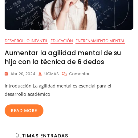
DESARROLLO INFANTIL
EDUCACIÓN
ENTRENAMIENTO MENTAL
Aumentar la agilidad mental de su
hijo con la técnica de 6 dedos
En
Abr 20, 2024
UCMAS
Comentar
Aumentar
Introducción La agilidad mental es esencial para el
La
Agilidad
desarrollo académico
Mental
De
READ MORE
Su
Hijo
Con
La
ÚLTIMAS ENTRADAS
Técnica