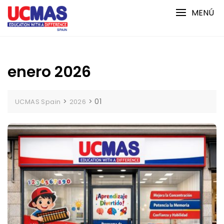
Saltar
MENÚ
al
contenido
enero 2026
>
>
01
UCMAS Spain
2026