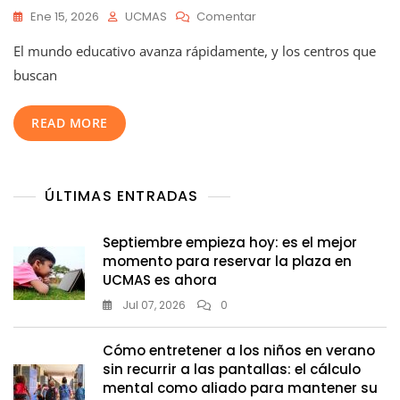
En
Ene 15, 2026
UCMAS
Comentar
¡Innova
El mundo educativo avanza rápidamente, y los centros que
En
Tu
buscan
Centro
Educativo!
READ MORE
Añade
UCMAS
Y
Potencia
ÚLTIMAS ENTRADAS
A
Tus
Alumnos
Septiembre empieza hoy: es el mejor
momento para reservar la plaza en
UCMAS es ahora
Jul 07, 2026
0
Cómo entretener a los niños en verano
sin recurrir a las pantallas: el cálculo
mental como aliado para mantener su