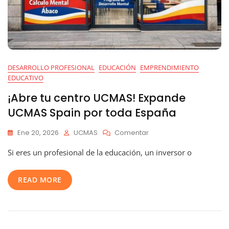
DESARROLLO PROFESIONAL
EDUCACIÓN
EMPRENDIMIENTO
EDUCATIVO
¡Abre tu centro UCMAS! Expande
UCMAS Spain por toda España
En
Ene 20, 2026
UCMAS
Comentar
¡Abre
Si eres un profesional de la educación, un inversor o
Tu
Centro
UCMAS!
READ MORE
Expande
UCMAS
Spain
Por
Toda