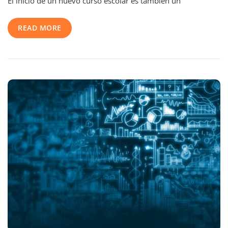
El inicio de un nuevo curso escolar es también un
UCMAS
En
Tu
READ MORE
Colegio
O
Academia!
Nosotros
Nos
Encargamos
De
Todo