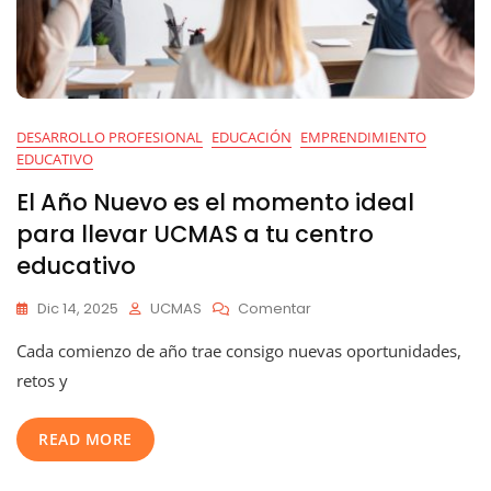
DESARROLLO PROFESIONAL
EDUCACIÓN
EMPRENDIMIENTO
EDUCATIVO
El Año Nuevo es el momento ideal
para llevar UCMAS a tu centro
educativo
En
Dic 14, 2025
UCMAS
Comentar
El
Cada comienzo de año trae consigo nuevas oportunidades,
Año
Nuevo
retos y
Es
El
READ MORE
Momento
Ideal
Para