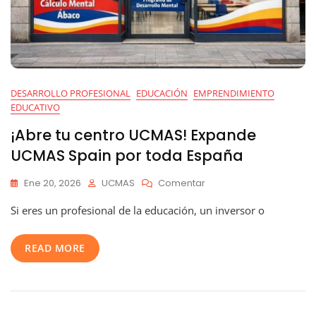
DESARROLLO PROFESIONAL
EDUCACIÓN
EMPRENDIMIENTO
EDUCATIVO
¡Abre tu centro UCMAS! Expande
UCMAS Spain por toda España
En
Ene 20, 2026
UCMAS
Comentar
¡Abre
Si eres un profesional de la educación, un inversor o
Tu
Centro
UCMAS!
READ MORE
Expande
UCMAS
Spain
Por
Toda