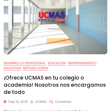
DESARROLLO PROFESIONAL
EDUCACIÓN
EMPRENDIMIENTO
EDUCATIVO
MÉTODO UCMAS
¡Ofrece UCMAS en tu colegio o
academia! Nosotros nos encargamos
de todo
En
Sep 12, 2025
UCMAS
Comentar
¡Ofrece