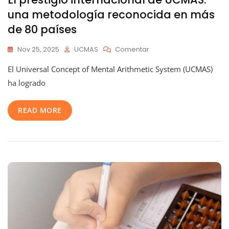
una metodología reconocida en más
de 80 países
En
Nov 25, 2025
UCMAS
Comentar
El
El Universal Concept of Mental Arithmetic System (UCMAS)
Prestigio
Internacional
ha logrado
De
UCMAS:
READ MORE
Una
Metodología
Reconocida
En
Más
De
80
Países