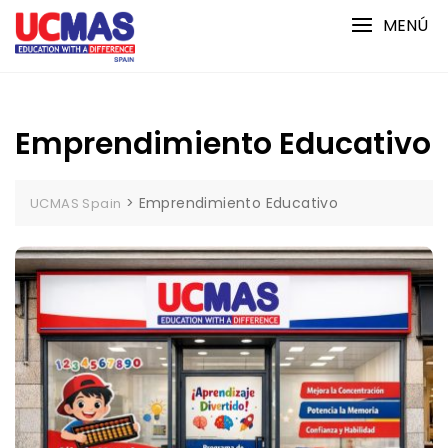
Saltar
MENÚ
al
contenido
Emprendimiento Educativo
>
Emprendimiento Educativo
UCMAS Spain