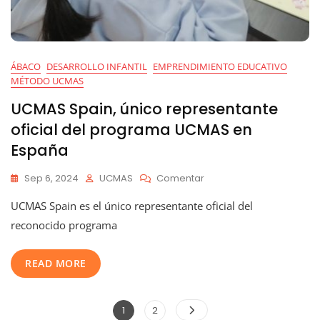
ÁBACO
DESARROLLO INFANTIL
EMPRENDIMIENTO EDUCATIVO
MÉTODO UCMAS
UCMAS Spain, único representante
oficial del programa UCMAS en
España
En
Sep 6, 2024
UCMAS
Comentar
UCMAS
UCMAS Spain es el único representante oficial del
Spain,
Único
reconocido programa
Representante
Oficial
READ MORE
Del
Programa
UCMAS
Paginación
En
Página
Página
1
2