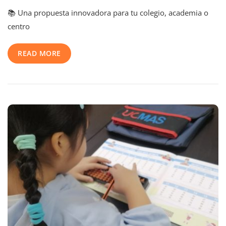
Incorpora
📚 Una propuesta innovadora para tu colegio, academia o
UCMAS
A
centro
Tu
Centro
READ MORE
Educativo
Y
Marca
La
Diferencia
En
El
Desarrollo
Cognitivo
De
Tu
Alumnado