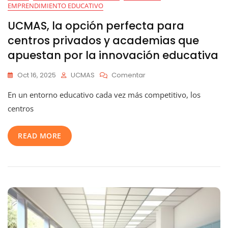
EMPRENDIMIENTO EDUCATIVO
UCMAS, la opción perfecta para
centros privados y academias que
apuestan por la innovación educativa
En
Oct 16, 2025
UCMAS
Comentar
UCMAS,
En un entorno educativo cada vez más competitivo, los
La
Opción
centros
Perfecta
Para
READ MORE
Centros
Privados
Y
Academias
Que
Apuestan
Por
La
Innovación
Educativa