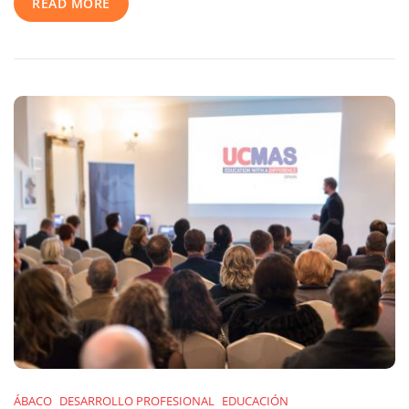
READ MORE
SIMO
EDUCACIÓN
2025
—
Innovación,
Mente
Y
Aprendizaje
En
Acción
ÁBACO
DESARROLLO PROFESIONAL
EDUCACIÓN