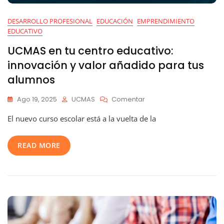
DESARROLLO PROFESIONAL
EDUCACIÓN
EMPRENDIMIENTO
EDUCATIVO
UCMAS en tu centro educativo:
innovación y valor añadido para tus
alumnos
En
Ago 19, 2025
UCMAS
Comentar
UCMAS
El nuevo curso escolar está a la vuelta de la
En
Tu
Centro
READ MORE
Educativo:
Innovación
Y
Valor
Añadido
Para
Tus
Alumnos