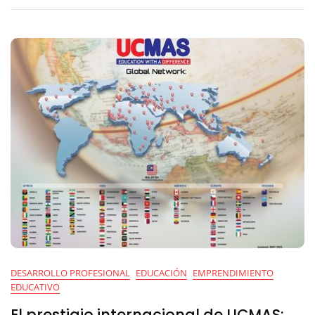
Llevar
UCMAS
A
Tu
Centro
Educativo
DESARROLLO PROFESIONAL
EDUCACIÓN
EMPRENDIMIENTO
EDUCATIVO
El prestigio internacional de UCMAS: