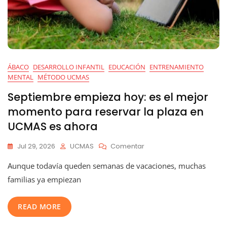
ÁBACO
DESARROLLO INFANTIL
EDUCACIÓN
ENTRENAMIENTO
MENTAL
MÉTODO UCMAS
Septiembre empieza hoy: es el mejor
momento para reservar la plaza en
UCMAS es ahora
En
Jul 29, 2026
UCMAS
Comentar
Septiembre
Aunque todavía queden semanas de vacaciones, muchas
Empieza
Hoy:
familias ya empiezan
Es
El
READ MORE
Mejor
Momento
Para