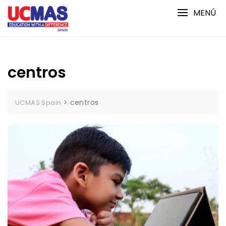
Saltar
MENÚ
al
contenido
centros
>
centros
UCMAS Spain