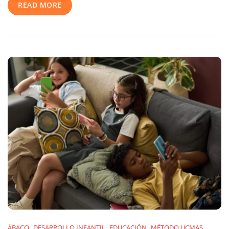
READ MORE
Ábaco
Refuerzan
La
Confianza
Y
Reducen
La
Ansiedad
Durante
La
Época
De
Exámenes
ÁBACO
DESARROLLO INFANTIL
EDUCACIÓN
MÉTODO UCMAS