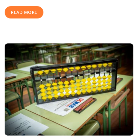
Que
READ MORE
Memorizar:
La
Clave
De
La
Educación
Del
Siglo
XXI