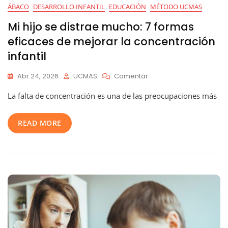
ÁBACO
DESARROLLO INFANTIL
EDUCACIÓN
MÉTODO UCMAS
Mi hijo se distrae mucho: 7 formas
eficaces de mejorar la concentración
infantil
En
Abr 24, 2026
UCMAS
Comentar
Mi
La falta de concentración es una de las preocupaciones más
Hijo
Se
Distrae
READ MORE
Mucho:
7
Formas
Eficaces
De
Mejorar
La
Concentración
Infantil