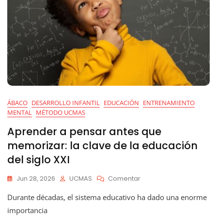
Como
Aliado
Para
Mantener
Su
Mente
Activa
ÁBACO
DESARROLLO INFANTIL
EDUCACIÓN
ENTRENAMIENTO
MENTAL
MÉTODO UCMAS
Aprender a pensar antes que
memorizar: la clave de la educación
del siglo XXI
En
Jun 28, 2026
UCMAS
Comentar
Aprender
Durante décadas, el sistema educativo ha dado una enorme
A
Pensar
importancia
Antes