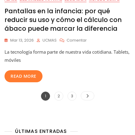
Pantallas en la infancia: por qué
reducir su uso y cómo el cálculo con
ábaco puede marcar la diferencia
En
Mar 13, 2026
UCMAS
Comentar
Pantallas
La tecnología forma parte de nuestra vida cotidiana. Tablets,
En
La
móviles
Infancia:
Por
READ MORE
Qué
Reducir
Su
Paginación
Uso
Página
Página
Página
1
2
3
Y
de
Cómo
entradas
El
Cálculo
Con
Ábaco
ÚLTIMAS ENTRADAS