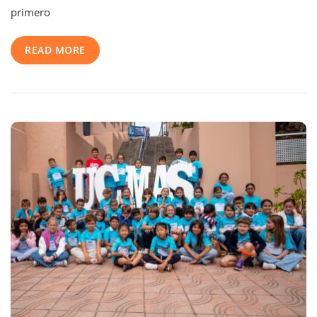
Desarrollan
primero
Los
Niños
READ MORE
Con
Cálculo
Mental
Y
Que
Les
Servirán
Toda
La
Vida