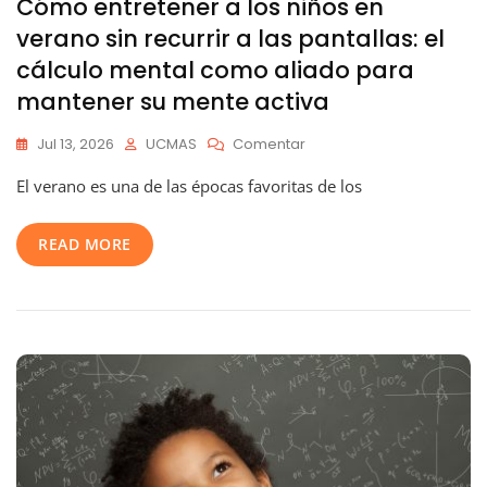
Cómo entretener a los niños en
verano sin recurrir a las pantallas: el
cálculo mental como aliado para
mantener su mente activa
En
Jul 13, 2026
UCMAS
Comentar
Cómo
El verano es una de las épocas favoritas de los
Entretener
A
Los
READ MORE
Niños
En
Verano
Sin
Recurrir
A
Las
Pantallas:
El
Cálculo
Mental