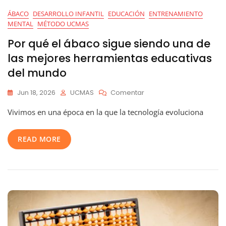
ÁBACO
DESARROLLO INFANTIL
EDUCACIÓN
ENTRENAMIENTO
MENTAL
MÉTODO UCMAS
Por qué el ábaco sigue siendo una de
las mejores herramientas educativas
del mundo
En
Jun 18, 2026
UCMAS
Comentar
Por
Vivimos en una época en la que la tecnología evoluciona
Qué
El
Ábaco
READ MORE
Sigue
Siendo
Una
De
Las
Mejores
Herramientas
Educativas
Del