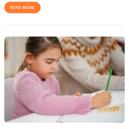
El
READ MORE
Cerebro
De
Niños
Entre
5
Y
12
Años