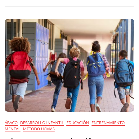
Reservar
La
Plaza
En
UCMAS
Es
Ahora
ÁBACO
DESARROLLO INFANTIL
EDUCACIÓN
ENTRENAMIENTO
MENTAL
MÉTODO UCMAS