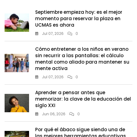
Puede
Marcar
Septiembre empieza hoy: es el mejor
La
momento para reservar la plaza en
Diferencia
UCMAS es ahora
Jul 07, 2026
0
Cómo entretener a los niños en verano
sin recurrir a las pantallas: el cálculo
mental como aliado para mantener su
mente activa
Jul 07, 2026
0
Aprender a pensar antes que
memorizar: la clave de la educación del
siglo XXI
Jun 06, 2026
0
Por qué el ábaco sigue siendo una de
las mejores herramientas educativas