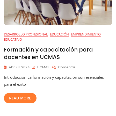
DESARROLLO PROFESIONAL
EDUCACIÓN
EMPRENDIMIENTO
EDUCATIVO
Formación y capacitación para
docentes en UCMAS
En
Abr 28, 2024
UCMAS
Comentar
Formación
Introducción La formación y capacitación son esenciales
Y
Capacitación
para el éxito
Para
Docentes
READ MORE
En
UCMAS