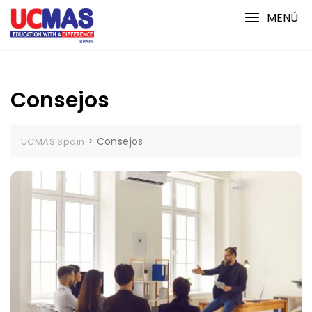
Saltar
MENÚ
al
contenido
Consejos
>
Consejos
UCMAS Spain