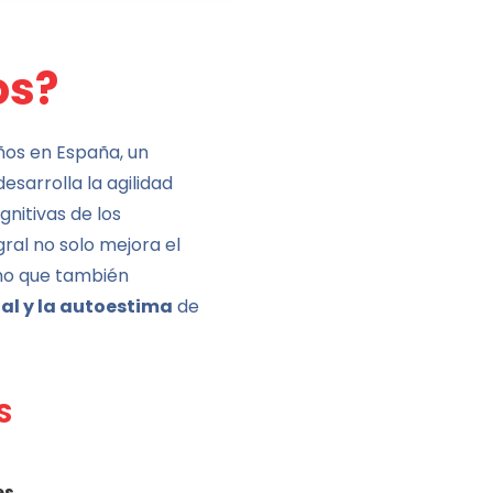
s?
os en España, un
esarrolla la agilidad
nitivas de los
ral no solo mejora el
ino que también
al y la autoestima
de
S
es