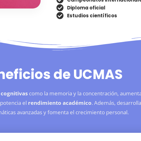
Diploma oficial
Estudios científicos
neficios de UCMAS
 cognitivas
como la memoria y la concentración, aumenta
potencia el
rendimiento académico
. Además, desarroll
ticas avanzadas y fomenta el crecimiento personal.