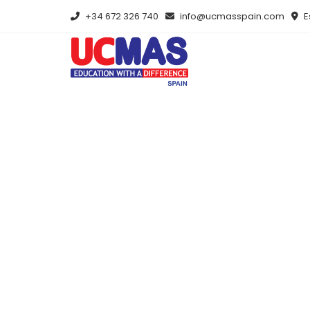
+34 672 326 740
info@ucmasspain.com
E
Potencie el f