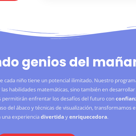
ndo genios del maña
e cada niño tiene un potencial ilimitado. Nuestro program
 las habilidades matemáticas, sino también en desarrollar
s permitirán enfrentar los desafíos del futuro con
confian
 uso del ábaco y técnicas de visualización, transformamos e
n una experiencia
divertida
y
enriquecedora
.