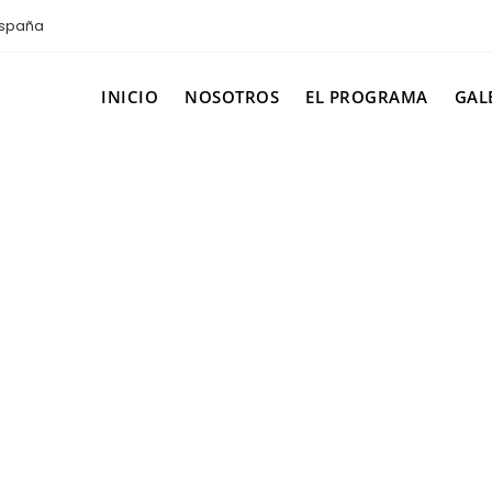
spaña
INICIO
NOSOTROS
EL PROGRAMA
GAL
uturo de sus alum
UCMAS