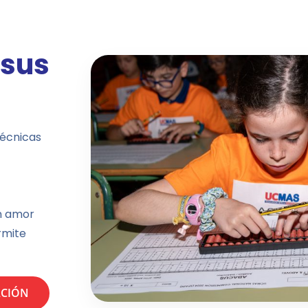
 sus
técnicas
un amor
rmite
ACIÓN