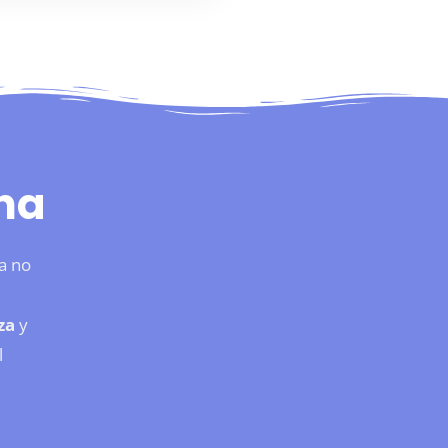
na
a no
za
y
l