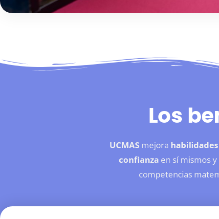
Los be
UCMAS
mejora
habilidades
confianza
en sí mismos y 
competencias matemá