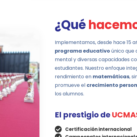
¿Qué
hacemo
Implementamos, desde hace 15 añ
programa educativo
único que d
mental y diversas capacidades cog
estudiantes. Nuestro enfoque integ
rendimiento en
matemáticas
, s
promueve el
crecimiento person
los alumnos.
El prestigio de
UCMA
Certificación internacional
Campeonatos internacional