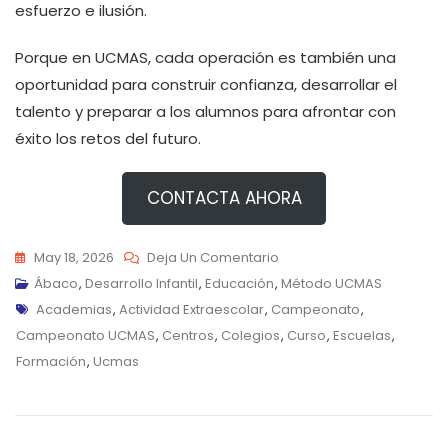
esfuerzo e ilusión.
Porque en UCMAS, cada operación es también una
oportunidad para construir confianza, desarrollar el
talento y preparar a los alumnos para afrontar con
éxito los retos del futuro.
CONTACTA AHORA
En
May 18, 2026
Deja Un Comentario
XII
Ábaco
,
Desarrollo Infantil
,
Educación
,
Método UCMAS
Etiquetas
Campeonato
Academias
,
Actividad Extraescolar
,
Campeonato
,
UCMAS:
Campeonato UCMAS
,
Centros
,
Colegios
,
Curso
,
Escuelas
,
Una
Formación
,
Ucmas
Jornada
De
Superación,