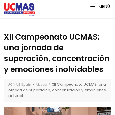
Saltar
MENÚ
al
contenido
XII Campeonato UCMAS:
una jornada de
superación, concentración
y emociones inolvidables
>
>
XII Campeonato UCMAS: una
UCMAS Spain
Ábaco
jornada de superación, concentración y emociones
inolvidables